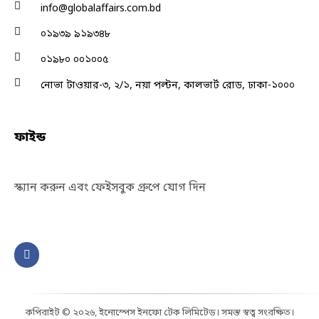
info@globalaffairs.com.bd
০১৯৩৯ ৯১৯৩৪৮
০১৯৮০ ০০১০০৫
নোভা টাওয়ার-৩, ২/১, নয়া পল্টন, কালভার্ট রোড, ঢাকা-১০০০
ফাইন্ড
স্ক্যান করুন এবং ফেইসবুক গ্রুপে যোগ দিন
F
a
c
e
b
o
o
k
কপিরাইট © ২০২৬, ইনোস্পেস ইনফো টেক লিমিটেড। সমস্ত স্বত্ব সংরক্ষিত।