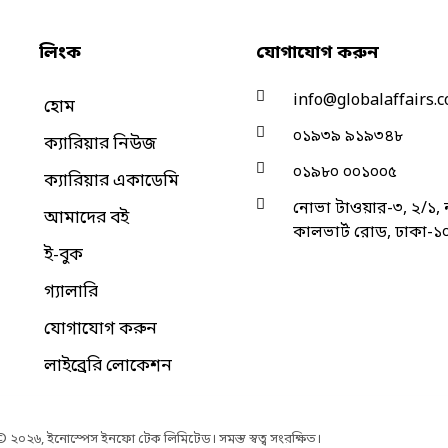
লিংক
যোগাযোগ করুন
info@globalaffairs.
হোম
০১৯৩৯ ৯১৯৩৪৮
ক্যারিয়ার নিউজ
০১৯৮০ ০০১০০৫
ক্যারিয়ার একাডেমি
নোভা টাওয়ার-৩, ২/১, ন
আমাদের বই
কালভার্ট রোড, ঢাকা-১
ই-বুক
গ্যালারি
যোগাযোগ করুন
লাইব্রেরি লোকেশন
 ২০২৬, ইনোস্পেস ইনফো টেক লিমিটেড। সমস্ত স্বত্ব সংরক্ষিত।