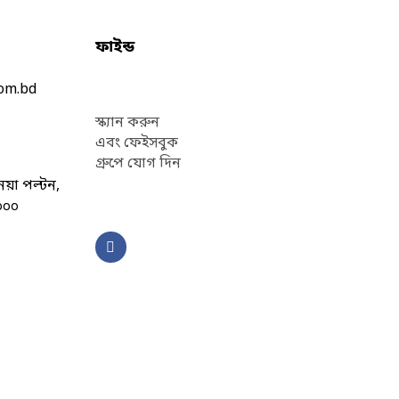
ফাইন্ড
com.bd
স্ক্যান করুন
এবং ফেইসবুক
গ্রুপে যোগ দিন
য়া পল্টন,
০০০
F
a
c
e
b
o
o
k
-
f