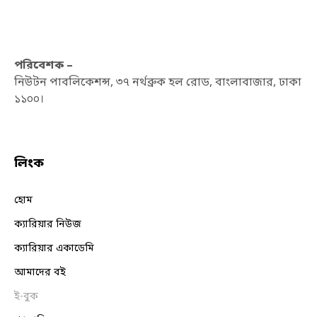
পরিবেশক –
নিউটন পাবলিকেশন্স, ৩৭ নর্থব্রুক হল রোড, বাংলাবাজার, ঢাকা
১১০০।
লিংক
হোম
ক্যারিয়ার নিউজ
ক্যারিয়ার একাডেমি
আমাদের বই
ই-বুক