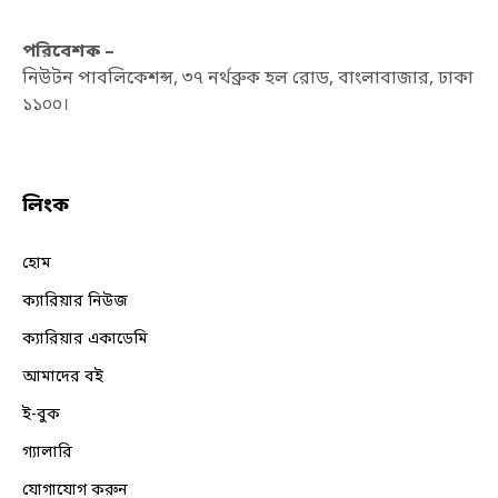
পরিবেশক –
নিউটন পাবলিকেশন্স, ৩৭ নর্থব্রুক হল রোড, বাংলাবাজার, ঢাকা
১১০০।
লিংক
হোম
ক্যারিয়ার নিউজ
ক্যারিয়ার একাডেমি
আমাদের বই
ই-বুক
গ্যালারি
যোগাযোগ করুন