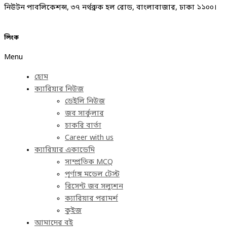
নিউটন পাবলিকেশন্স, ৩৭ নর্থব্রুক হল রোড, বাংলাবাজার, ঢাকা ১১০০।
লিংক
Menu
হোম
ক্যারিয়ার নিউজ
ডেইলি নিউজ
জব সার্কুলার
চাকরি বার্তা
Career with us
ক্যারিয়ার একাডেমি
সাম্প্রতিক MCQ
পূর্ণাঙ্গ মডেল টেস্ট
রিসেন্ট জব সল্যুশন
ক্যারিয়ার পরামর্শ
কুইজ
আমাদের বই