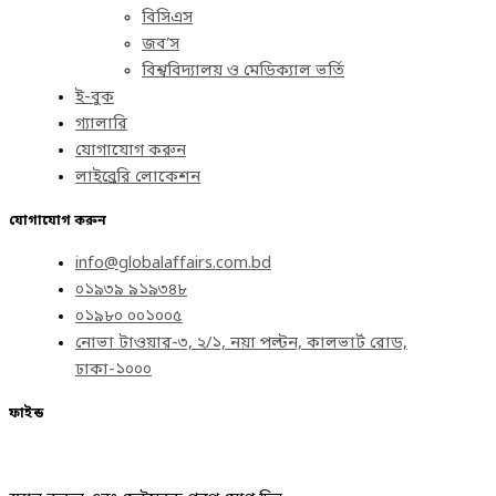
বিসিএস
জব’স
বিশ্ববিদ্যালয় ও মেডিক্যাল ভর্তি
ই-বুক
গ্যালারি
যোগাযোগ করুন
লাইব্রেরি লোকেশন
যোগাযোগ করুন
info@globalaffairs.com.bd
০১৯৩৯ ৯১৯৩৪৮
০১৯৮০ ০০১০০৫
নোভা টাওয়ার-৩, ২/১, নয়া পল্টন, কালভার্ট রোড,
ঢাকা-১০০০
ফাইন্ড