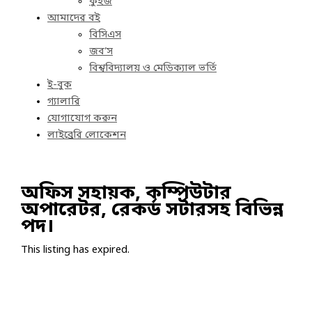
কুইজ
আমাদের বই
বিসিএস
জব’স
বিশ্ববিদ্যালয় ও মেডিক্যাল ভর্তি
ই-বুক
গ্যালারি
যোগাযোগ করুন
লাইব্রেরি লোকেশন
অফিস সহায়ক, কম্পিউটার
অপারেটর, রেকর্ড সর্টারসহ বিভিন্ন
পদ।
This listing has expired.