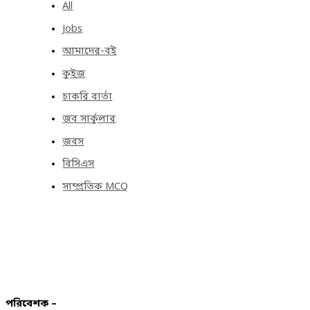
All
Jobs
আমাদের-বই
কুইজ
চাকরি বার্তা
জব সার্কুলার
জবস
বিসিএস
সাম্প্রতিক MCQ
পরিবেশক –