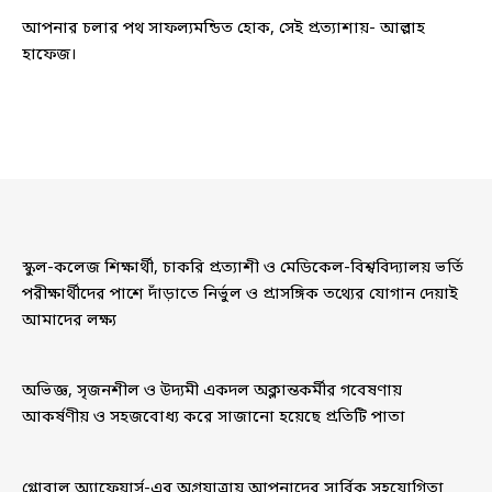
আপনার চলার পথ সাফল্যমন্ডিত হোক, সেই প্রত্যাশায়- আল্লাহ
হাফেজ।
স্কুল-কলেজ শিক্ষার্থী, চাকরি প্রত্যাশী ও মেডিকেল-বিশ্ববিদ্যালয় ভর্তি
পরীক্ষার্থীদের পাশে দাঁড়াতে নির্ভুল ও প্রাসঙ্গিক তথ্যের যোগান দেয়াই
আমাদের লক্ষ্য
অভিজ্ঞ, সৃজনশীল ও উদ্যমী একদল অক্লান্তকর্মীর গবেষণায়
আকর্ষণীয় ও সহজবোধ্য করে সাজানো হয়েছে প্রতিটি পাতা
গ্লোবাল অ্যাফেয়ার্স-এর অগ্রযাত্রায় আপনাদের সার্বিক সহযোগিতা